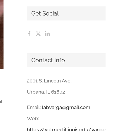
Get Social
Contact Info
2001 S. Lincoln Ave.,
Urbana, IL 61802
at
Email:
labvarga@gmail.com
Web:
https://vetmed.illinois.edu/varga-