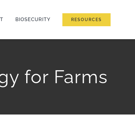
T
BIOSECURITY
RESOURCES
gy for Farms