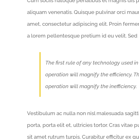
Cum sociis natoque penatibus et magnis dis p
aliquam venenatis. Quisque pulvinar orci mauri
amet, consectetur adipiscing elit. Proin fe
a lorem pellentesque pretium id eu velit. Sed 
The first rule of any technology used in
operation will magnify the efficiency. T
operation will magnify the inefficiency.
Vestibulum ac nulla non nisl malesuada sagittis
porta, porta elit et, ultricies tortor. Cras vita
sit amet rutrum turpis. Curabitur efficitur ex 