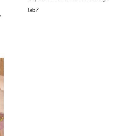
lab/
e