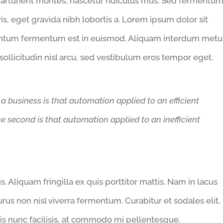
arturient montes, nascetur ridiculus mus. Sed fermentu
s, eget gravida nibh lobortis a. Lorem ipsum dolor sit
rmentum fermentum est in euismod. Aliquam interdum metu
sollicitudin nisl arcu, sed vestibulum eros tempor eget.
 a business is that automation applied to an efficient
he second is that automation applied to an inefficient
. Aliquam fringilla ex quis porttitor mattis. Nam in lacus
e purus non nisl viverra fermentum. Curabitur et sodales elit,
quis nunc facilisis, at commodo mi pellentesque.