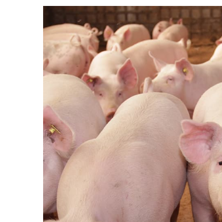
View
Larger
Image