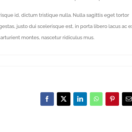
que id, dictum tristique nulla. Nulla sagittis eget tortor
estas, justo dui scelerisque est, in porta libero lacus ac e
rturient montes, nascetur ridiculus mus.
Facebook
X
LinkedIn
WhatsApp
Pinteres
E